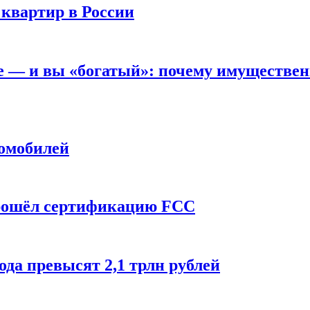
 квартир в России
вне — и вы «богатый»: почему имуществе
томобилей
прошёл сертификацию FCC
ода превысят 2,1 трлн рублей