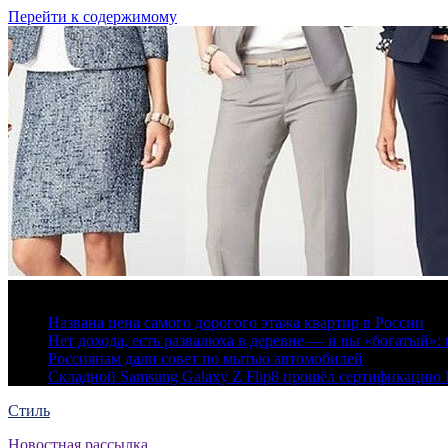
Перейти к содержимому
7 августа, 2026
Названа цена самого дорогого этажа квартир в России
Нет дохода, есть развалюха в деревне — и вы «богатый
Россиянам дали совет по мытью автомобилей
Складной Samsung Galaxy Z Flip8 прошёл сертификацию
Стиль
Новостная рассылка