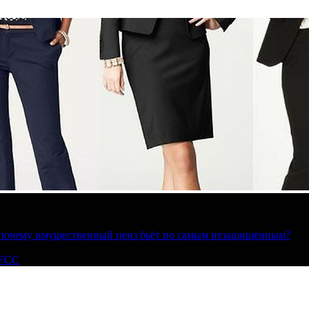
»: почему имущественный ценз бьёт по самым незащищённым?
 FCC