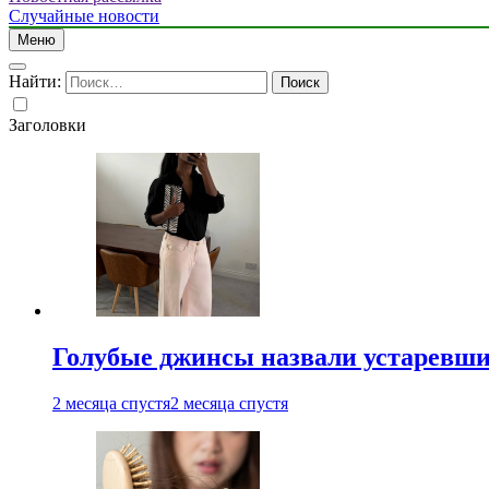
Случайные новости
Меню
Найти:
Заголовки
Голубые джинсы назвали устаревш
2 месяца спустя
2 месяца спустя