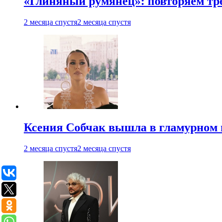
«Глиняный румянец»: повторяем т
2 месяца спустя
2 месяца спустя
Ксения Собчак вышла в гламурном 
2 месяца спустя
2 месяца спустя