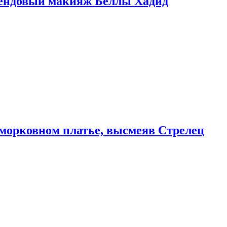
рендовый макияж Беллы Хадид
морковном платье, высмеяв Стрелец