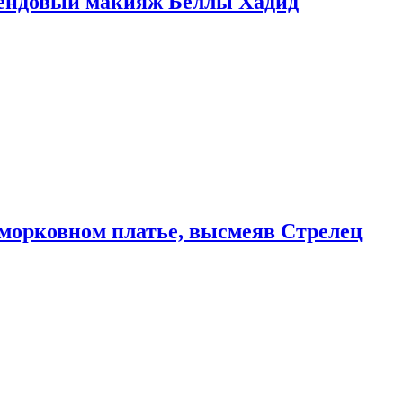
рендовый макияж Беллы Хадид
морковном платье, высмеяв Стрелец