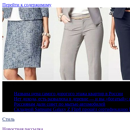
Перейти к содержимому
7 августа, 2026
Названа цена самого дорогого этажа квартир в России
Нет дохода, есть развалюха в деревне — и вы «богатый
Россиянам дали совет по мытью автомобилей
Складной Samsung Galaxy Z Flip8 прошёл сертификацию
Стиль
Новостная рассылка