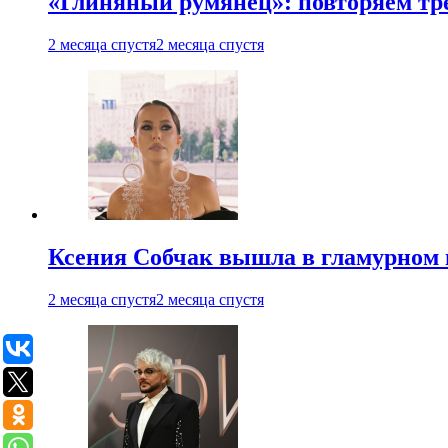
«Глиняный румянец»: повторяем т
2 месяца спустя
2 месяца спустя
Ксения Собчак вышла в гламурном 
2 месяца спустя
2 месяца спустя