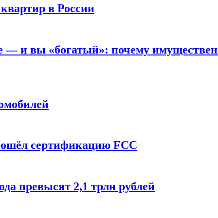
 квартир в России
вне — и вы «богатый»: почему имуществе
томобилей
прошёл сертификацию FCC
ода превысят 2,1 трлн рублей