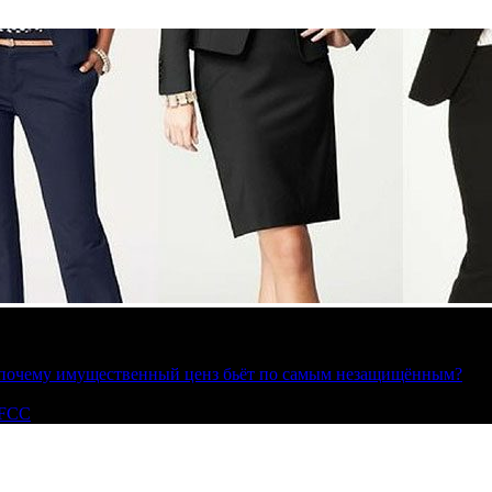
»: почему имущественный ценз бьёт по самым незащищённым?
 FCC