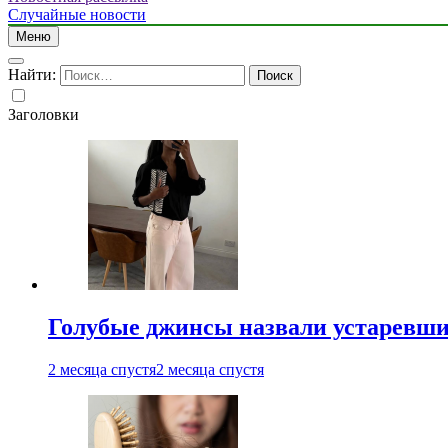
Случайные новости
Меню
Найти:
Заголовки
Голубые джинсы назвали устаревш
2 месяца спустя
2 месяца спустя