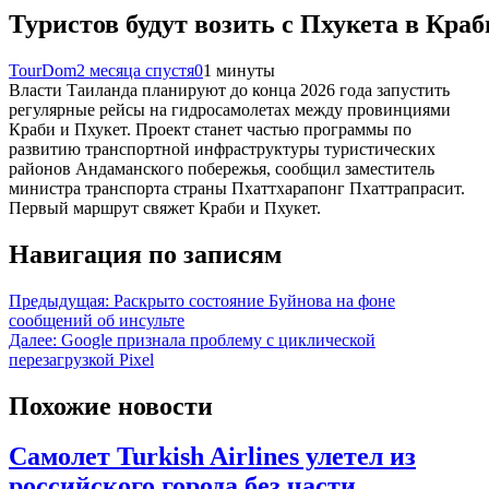
Туристов будут возить с Пхукета в Кра
TourDom
2 месяца спустя
0
1 минуты
Власти Таиланда планируют до конца 2026 года запустить
регулярные рейсы на гидросамолетах между провинциями
Краби и Пхукет. Проект станет частью программы по
развитию транспортной инфраструктуры туристических
районов Андаманского побережья, сообщил заместитель
министра транспорта страны Пхаттхарапонг Пхаттрапрасит.
Первый маршрут свяжет Краби и Пхукет.
Навигация по записям
Предыдущая:
Раскрыто состояние Буйнова на фоне
сообщений об инсульте
Далее:
Google признала проблему с циклической
перезагрузкой Pixel
Похожие новости
Самолет Turkish Airlines улетел из
российского города без части