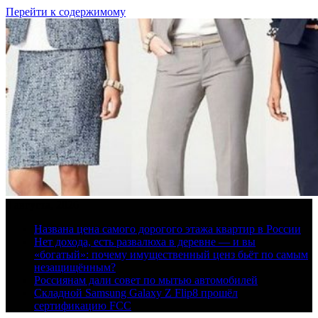
Перейти к содержимому
8 августа, 2026
Названа цена самого дорогого этажа квартир в России
Нет дохода, есть развалюха в деревне — и вы
«богатый»: почему имущественный ценз бьёт по самым
незащищённым?
Россиянам дали совет по мытью автомобилей
Складной Samsung Galaxy Z Flip8 прошёл
сертификацию FCC