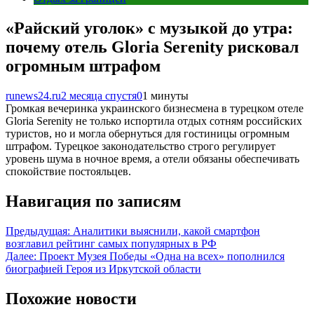
«Райский уголок» с музыкой до утра:
почему отель Gloria Serenity рисковал
огромным штрафом
runews24.ru
2 месяца спустя
0
1 минуты
Громкая вечеринка украинского бизнесмена в турецком отеле
Gloria Serenity не только испортила отдых сотням российских
туристов, но и могла обернуться для гостиницы огромным
штрафом. Турецкое законодательство строго регулирует
уровень шума в ночное время, а отели обязаны обеспечивать
спокойствие постояльцев.
Навигация по записям
Предыдущая:
Аналитики выяснили, какой смартфон
возглавил рейтинг самых популярных в РФ
Далее:
Проект Музея Победы «Одна на всех» пополнился
биографией Героя из Иркутской области
Похожие новости