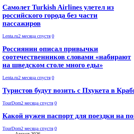
Самолет Turkish Airlines улетел из
российского города без части
пассажиров
Lenta.ru
2 месяца спустя
0
Россиянин описал привычки
соотечественников словами «набирают
на шведском столе много еды»
Lenta.ru
2 месяца спустя
0
Туристов будут возить с Пхукета в Кра
TourDom
2 месяца спустя
0
Какой нужен паспорт для поездки на 
TourDom
2 месяца спустя
0
Август 2026