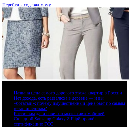
Перейти к содержимому
10 августа, 2026
Названа цена самого дорогого этажа квартир в России
Нет дохода, есть развалюха в деревне — и вы
«богатый»: почему имущественный ценз бьёт по самым
незащищённым?
Россиянам дали совет по мытью автомобилей
Складной Samsung Galaxy Z Flip8 прошёл
сертификацию FCC