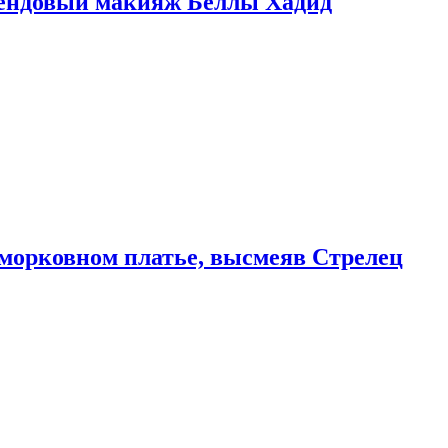
рендовый макияж Беллы Хадид
морковном платье, высмеяв Стрелец