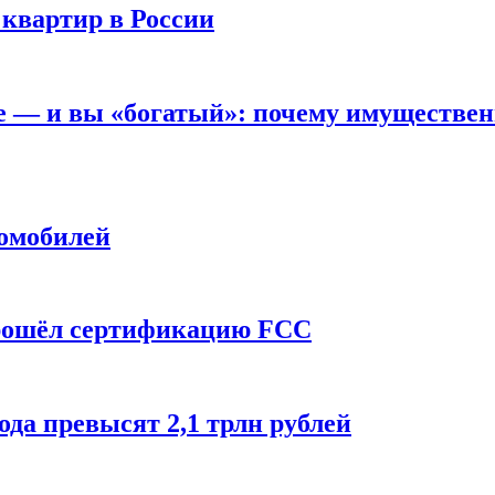
 квартир в России
вне — и вы «богатый»: почему имуществе
томобилей
прошёл сертификацию FCC
ода превысят 2,1 трлн рублей