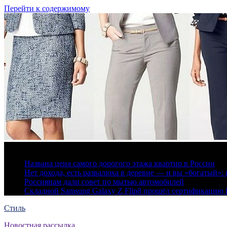
Перейти к содержимому
6 августа, 2026
Названа цена самого дорогого этажа квартир в России
Нет дохода, есть развалюха в деревне — и вы «богатый
Россиянам дали совет по мытью автомобилей
Складной Samsung Galaxy Z Flip8 прошёл сертификацию
Стиль
Новостная рассылка