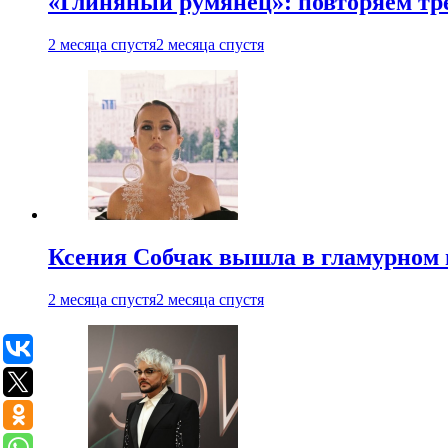
«Глиняный румянец»: повторяем т
2 месяца спустя
2 месяца спустя
Ксения Собчак вышла в гламурном 
2 месяца спустя
2 месяца спустя