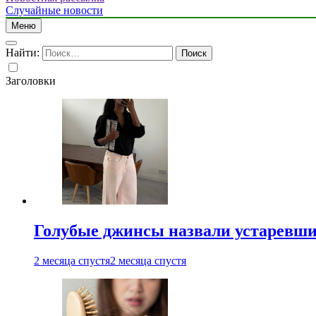
Случайные новости
Меню
Найти:
Заголовки
Голубые джинсы назвали устаревш
2 месяца спустя
2 месяца спустя