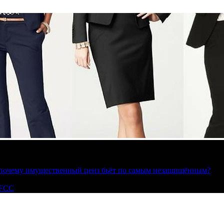
»: почему имущественный ценз бьёт по самым незащищённым?
 FCC