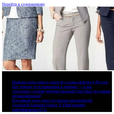
Перейти к содержимому
7 августа, 2026
Названа цена самого дорогого этажа квартир в России
Нет дохода, есть развалюха в деревне — и вы
«богатый»: почему имущественный ценз бьёт по самым
незащищённым?
Россиянам дали совет по мытью автомобилей
Складной Samsung Galaxy Z Flip8 прошёл
сертификацию FCC