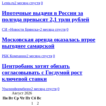
Lenta.ru
2 месяца спустя
0
Ипотечные выдачи в России за
полгода превысят 2,1 трлн рублей
СИ «Новости Брянска»
2 месяца спустя
0
Московская аренда оказалась втрое
выгоднее самарской
РБК Компании
2 месяца спустя
0
Центробанк хотят обязать
согласовывать с Госдумой рост
ключевой ставки
Уралинформбюро
2 месяца спустя
0
Август 2026
Пн
Вт
Ср
Чт
Пт
Сб
Вс
1
2