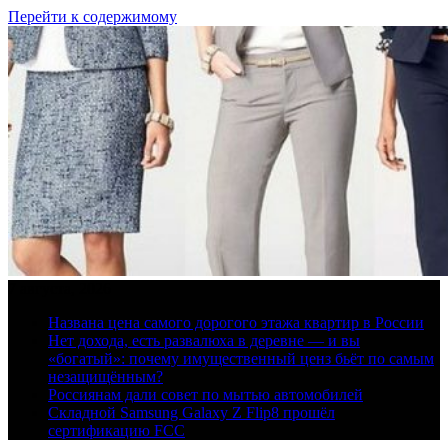
Перейти к содержимому
7 августа, 2026
Названа цена самого дорогого этажа квартир в России
Нет дохода, есть развалюха в деревне — и вы
«богатый»: почему имущественный ценз бьёт по самым
незащищённым?
Россиянам дали совет по мытью автомобилей
Складной Samsung Galaxy Z Flip8 прошёл
сертификацию FCC