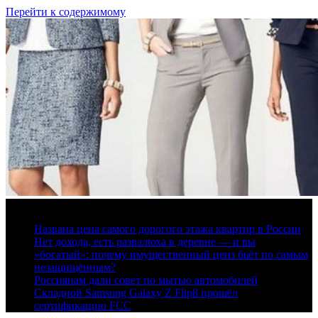
Перейти к содержимому
6 августа, 2026
Названа цена самого дорогого этажа квартир в России
Нет дохода, есть развалюха в деревне — и вы
«богатый»: почему имущественный ценз бьёт по самым
незащищённым?
Россиянам дали совет по мытью автомобилей
Складной Samsung Galaxy Z Flip8 прошёл
сертификацию FCC