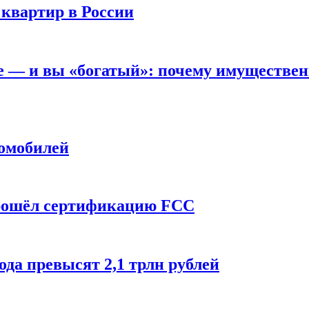
 квартир в России
вне — и вы «богатый»: почему имуществе
томобилей
прошёл сертификацию FCC
ода превысят 2,1 трлн рублей