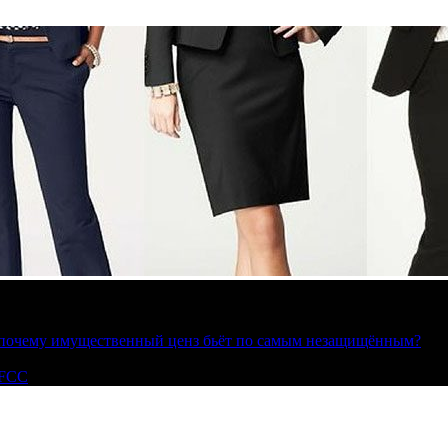
»: почему имущественный ценз бьёт по самым незащищённым?
 FCC