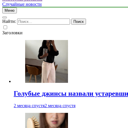
Случайные новости
Меню
Найти:
Заголовки
Голубые джинсы назвали устаревш
2 месяца спустя
2 месяца спустя