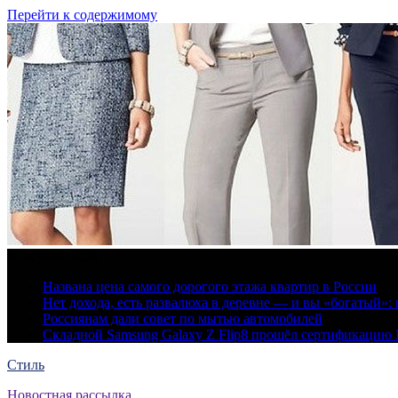
Перейти к содержимому
6 августа, 2026
Названа цена самого дорогого этажа квартир в России
Нет дохода, есть развалюха в деревне — и вы «богатый
Россиянам дали совет по мытью автомобилей
Складной Samsung Galaxy Z Flip8 прошёл сертификацию
Стиль
Новостная рассылка