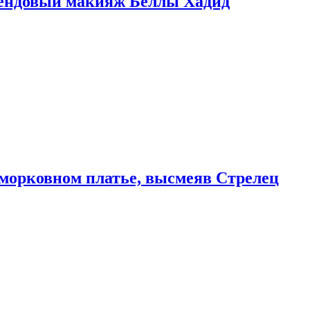
рендовый макияж Беллы Хадид
морковном платье, высмеяв Стрелец