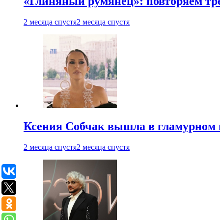
«Глиняный румянец»: повторяем т
2 месяца спустя
2 месяца спустя
Ксения Собчак вышла в гламурном 
2 месяца спустя
2 месяца спустя