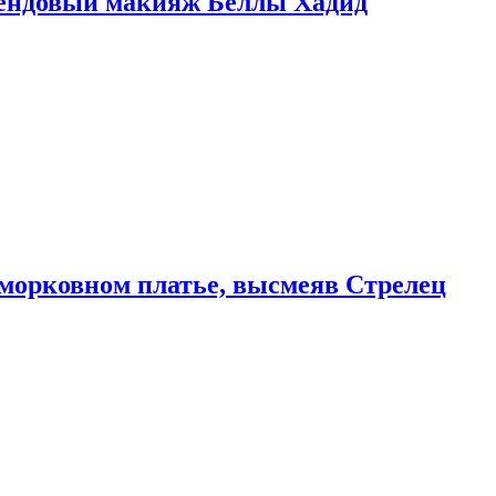
рендовый макияж Беллы Хадид
морковном платье, высмеяв Стрелец