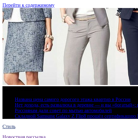
Перейти к содержимому
8 августа, 2026
Названа цена самого дорогого этажа квартир в России
Нет дохода, есть развалюха в деревне — и вы «богатый
Россиянам дали совет по мытью автомобилей
Складной Samsung Galaxy Z Flip8 прошёл сертификацию
Стиль
Новостная рассылка