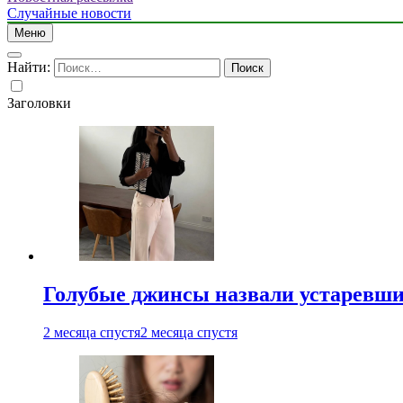
Случайные новости
Меню
Найти:
Заголовки
Голубые джинсы назвали устаревш
2 месяца спустя
2 месяца спустя