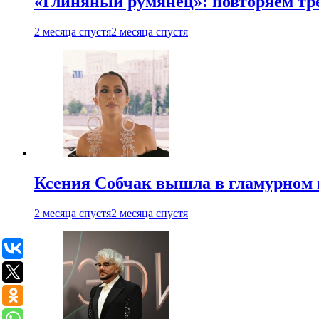
«Глиняный румянец»: повторяем т
2 месяца спустя
2 месяца спустя
Ксения Собчак вышла в гламурном 
2 месяца спустя
2 месяца спустя