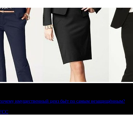
»: почему имущественный ценз бьёт по самым незащищённым?
 FCC