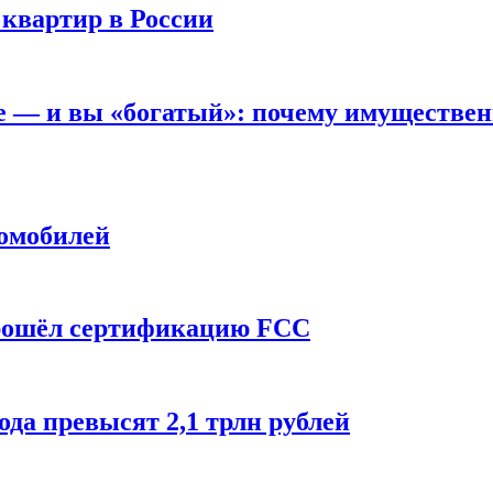
 квартир в России
вне — и вы «богатый»: почему имуществе
томобилей
прошёл сертификацию FCC
ода превысят 2,1 трлн рублей