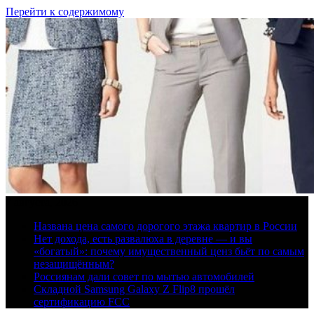
Перейти к содержимому
7 августа, 2026
Названа цена самого дорогого этажа квартир в России
Нет дохода, есть развалюха в деревне — и вы
«богатый»: почему имущественный ценз бьёт по самым
незащищённым?
Россиянам дали совет по мытью автомобилей
Складной Samsung Galaxy Z Flip8 прошёл
сертификацию FCC