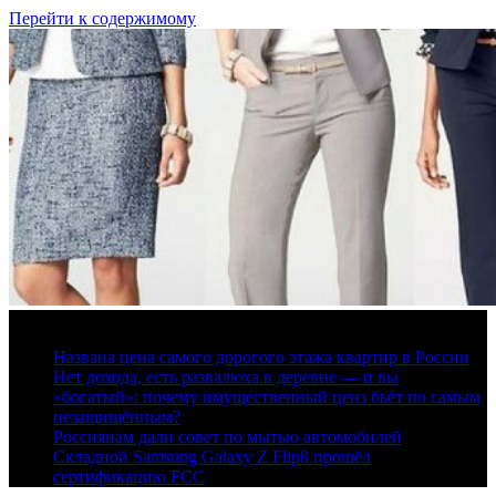
Перейти к содержимому
6 августа, 2026
Названа цена самого дорогого этажа квартир в России
Нет дохода, есть развалюха в деревне — и вы
«богатый»: почему имущественный ценз бьёт по самым
незащищённым?
Россиянам дали совет по мытью автомобилей
Складной Samsung Galaxy Z Flip8 прошёл
сертификацию FCC