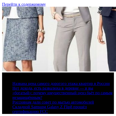
Перейти к содержимому
6 августа, 2026
Названа цена самого дорогого этажа квартир в России
Нет дохода, есть развалюха в деревне — и вы
«богатый»: почему имущественный ценз бьёт по самым
незащищённым?
Россиянам дали совет по мытью автомобилей
Складной Samsung Galaxy Z Flip8 прошёл
сертификацию FCC