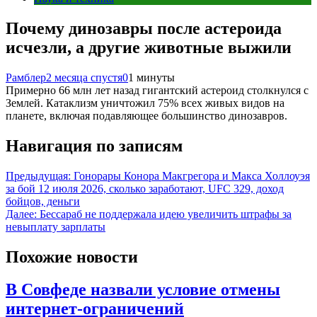
Почему динозавры после астероида
исчезли, а другие животные выжили
Рамблер
2 месяца спустя
0
1 минуты
Примерно 66 млн лет назад гигантский астероид столкнулся с
Землей. Катаклизм уничтожил 75% всех живых видов на
планете, включая подавляющее большинство динозавров.
Навигация по записям
Предыдущая:
Гонорары Конора Макгрегора и Макса Холлоуэя
за бой 12 июля 2026, сколько заработают, UFC 329, доход
бойцов, деньги
Далее:
Бессараб не поддержала идею увеличить штрафы за
невыплату зарплаты
Похожие новости
В Совфеде назвали условие отмены
интернет-ограничений