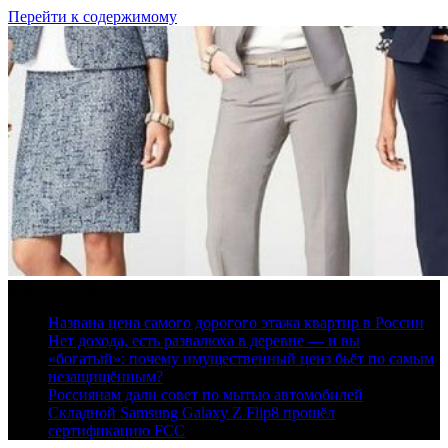
Перейти к содержимому
6 августа, 2026
Названа цена самого дорогого этажа квартир в России
Нет дохода, есть развалюха в деревне — и вы
«богатый»: почему имущественный ценз бьёт по самым
незащищённым?
Россиянам дали совет по мытью автомобилей
Складной Samsung Galaxy Z Flip8 прошёл
сертификацию FCC