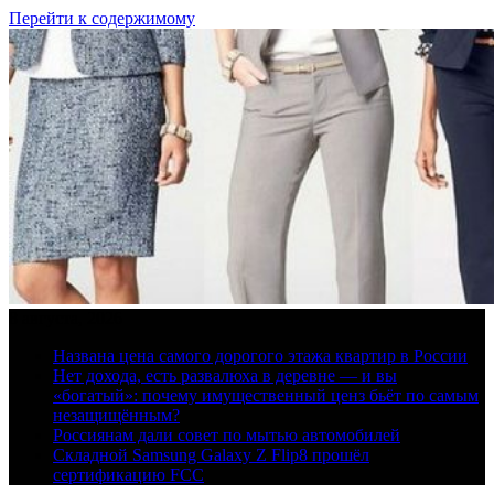
Перейти к содержимому
8 августа, 2026
Названа цена самого дорогого этажа квартир в России
Нет дохода, есть развалюха в деревне — и вы
«богатый»: почему имущественный ценз бьёт по самым
незащищённым?
Россиянам дали совет по мытью автомобилей
Складной Samsung Galaxy Z Flip8 прошёл
сертификацию FCC