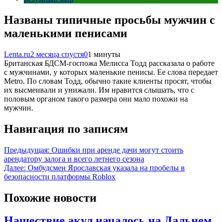
Названы типичные просьбы мужчин с
маленькими пенисами
Lenta.ru
2 месяца спустя
0
1 минуты
Британская БДСМ-госпожа Мелисса Тодд рассказала о работе
с мужчинами, у которых маленькие пенисы. Ее слова передает
Metro. По словам Тодд, обычно такие клиенты просят, чтобы
их высмеивали и унижали. Им нравится слышать, что с
половым органом такого размера они мало похожи на
мужчин.
Навигация по записям
Предыдущая:
Ошибки при аренде дачи могут стоить
арендатору залога и всего летнего сезона
Далее:
Омбудсмен Ярославская указала на пробелы в
безопасности платформы Roblox
Похожие новости
Нашествие акул началось на Дальнем