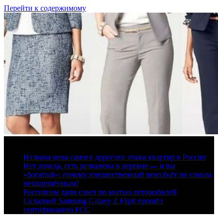
Перейти к содержимому
5 августа, 2026
Названа цена самого дорогого этажа квартир в России
Нет дохода, есть развалюха в деревне — и вы
«богатый»: почему имущественный ценз бьёт по самым
незащищённым?
Россиянам дали совет по мытью автомобилей
Складной Samsung Galaxy Z Flip8 прошёл
сертификацию FCC