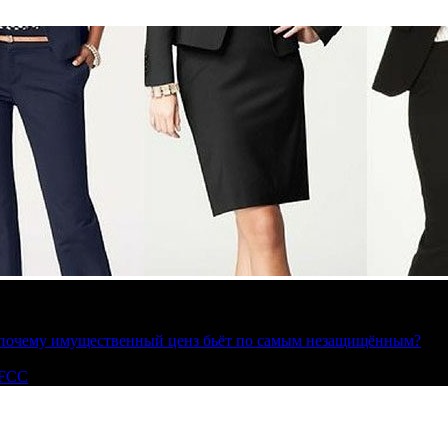
»: почему имущественный ценз бьёт по самым незащищённым?
 FCC