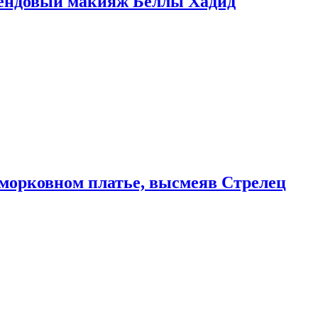
рендовый макияж Беллы Хадид
морковном платье, высмеяв Стрелец