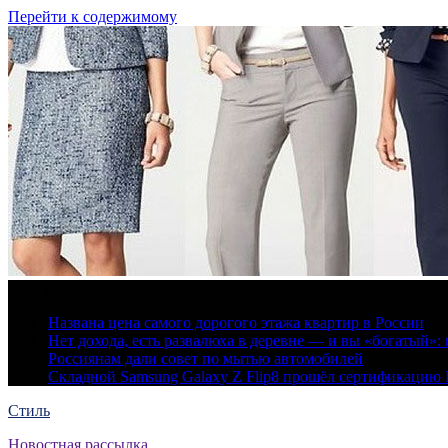
Перейти к содержимому
7 августа, 2026
Названа цена самого дорогого этажа квартир в России
Нет дохода, есть развалюха в деревне — и вы «богатый
Россиянам дали совет по мытью автомобилей
Складной Samsung Galaxy Z Flip8 прошёл сертификацию
Стиль
Новостная рассылка