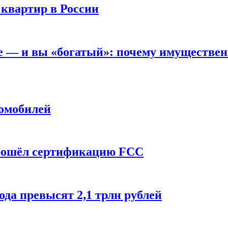
 квартир в России
вне — и вы «богатый»: почему имуществе
томобилей
прошёл сертификацию FCC
ода превысят 2,1 трлн рублей