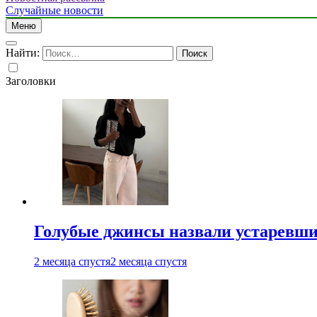
Случайные новости
Меню
Найти:
Заголовки
Голубые джинсы назвали устаревш
2 месяца спустя
2 месяца спустя