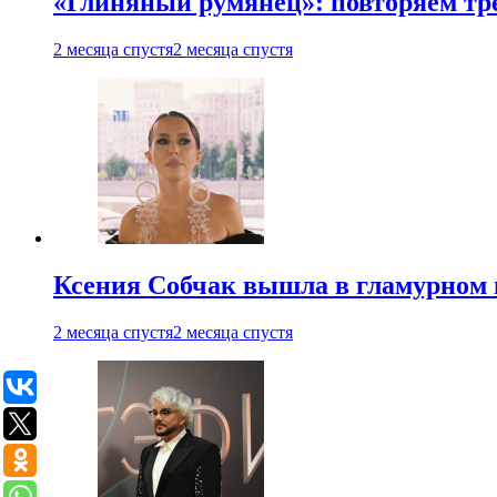
«Глиняный румянец»: повторяем т
2 месяца спустя
2 месяца спустя
Ксения Собчак вышла в гламурном 
2 месяца спустя
2 месяца спустя