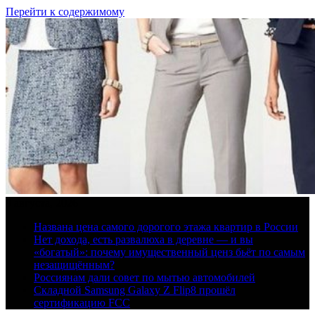
Перейти к содержимому
9 августа, 2026
Названа цена самого дорогого этажа квартир в России
Нет дохода, есть развалюха в деревне — и вы
«богатый»: почему имущественный ценз бьёт по самым
незащищённым?
Россиянам дали совет по мытью автомобилей
Складной Samsung Galaxy Z Flip8 прошёл
сертификацию FCC