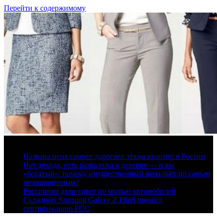
Перейти к содержимому
7 августа, 2026
Названа цена самого дорогого этажа квартир в России
Нет дохода, есть развалюха в деревне — и вы
«богатый»: почему имущественный ценз бьёт по самым
незащищённым?
Россиянам дали совет по мытью автомобилей
Складной Samsung Galaxy Z Flip8 прошёл
сертификацию FCC