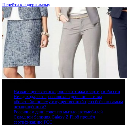
Перейти к содержимому
8 августа, 2026
Названа цена самого дорогого этажа квартир в России
Нет дохода, есть развалюха в деревне — и вы
«богатый»: почему имущественный ценз бьёт по самым
незащищённым?
Россиянам дали совет по мытью автомобилей
Складной Samsung Galaxy Z Flip8 прошёл
сертификацию FCC