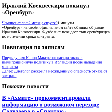
Ираклий Квеквескири покинул
«Оренбург»
Чемпионат.com
2 месяца спустя
0
1 минуты
«Оренбург» на своём официальном сайте объявил об уходе
Ираклия Квеквескири. Футболист покидает стан оренбуржцев
по истечении срока контракта.
Навигация по записям
Предыдущая:
Конор Макгрегор раскритиковал
иммиграционную политику в Ирландии после нападения
мигранта
Далее:
Диетолог раскрыла неожиданную опасность отказа от
завтрака
Похожие новости
В «Ахмате» прокомментировали
информацию о возможном переходе
Садулаева в «Спартак»