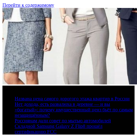
Перейти к содержимому
8 августа, 2026
Названа цена самого дорогого этажа квартир в России
Нет дохода, есть развалюха в деревне — и вы
«богатый»: почему имущественный ценз бьёт по самым
незащищённым?
Россиянам дали совет по мытью автомобилей
Складной Samsung Galaxy Z Flip8 прошёл
сертификацию FCC