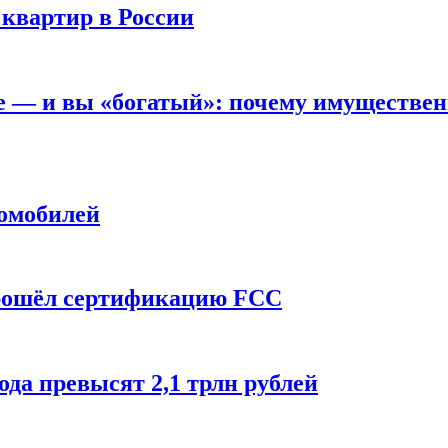
 квартир в России
вне — и вы «богатый»: почему имуществе
томобилей
прошёл сертификацию FCC
ода превысят 2,1 трлн рублей