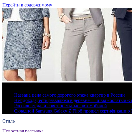
Перейти к содержимому
9 августа, 2026
Названа цена самого дорогого этажа квартир в России
Нет дохода, есть развалюха в деревне — и вы «богатый
Россиянам дали совет по мытью автомобилей
Складной Samsung Galaxy Z Flip8 прошёл сертификацию
Стиль
Новостная рассылка