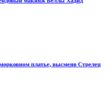
рендовый макияж Беллы Хадид
морковном платье, высмеяв Стрелец