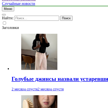
Случайные новости
Меню
Найти:
Заголовки
Голубые джинсы назвали устаревш
2 месяца спустя
2 месяца спустя