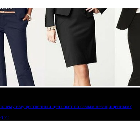
»: почему имущественный ценз бьёт по самым незащищённым?
 FCC