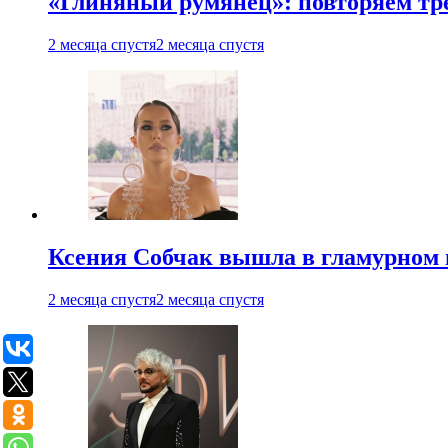
«Глиняный румянец»: повторяем т
2 месяца спустя
2 месяца спустя
Ксения Собчак вышла в гламурном 
2 месяца спустя
2 месяца спустя