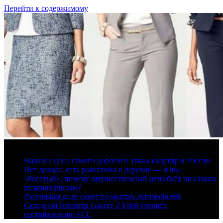
Перейти к содержимому
6 августа, 2026
Названа цена самого дорогого этажа квартир в России
Нет дохода, есть развалюха в деревне — и вы
«богатый»: почему имущественный ценз бьёт по самым
незащищённым?
Россиянам дали совет по мытью автомобилей
Складной Samsung Galaxy Z Flip8 прошёл
сертификацию FCC