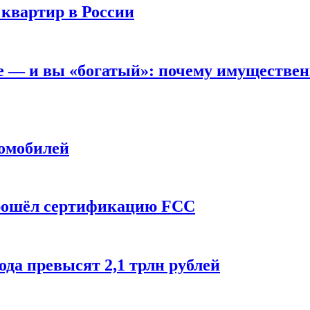
 квартир в России
вне — и вы «богатый»: почему имуществе
томобилей
прошёл сертификацию FCC
ода превысят 2,1 трлн рублей