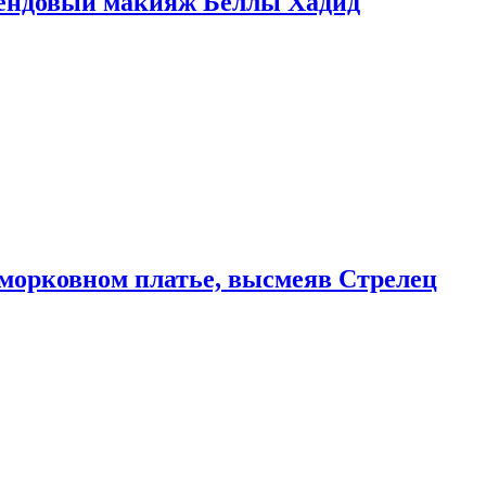
рендовый макияж Беллы Хадид
морковном платье, высмеяв Стрелец