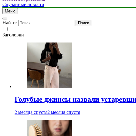
Случайные новости
Меню
Найти:
Заголовки
Голубые джинсы назвали устаревш
2 месяца спустя
2 месяца спустя