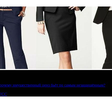
»: почему имущественный ценз бьёт по самым незащищённым?
 FCC