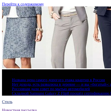
Перейти к содержимому
7 августа, 2026
Названа цена самого дорогого этажа квартир в России
Нет дохода, есть развалюха в деревне — и вы «богатый
Россиянам дали совет по мытью автомобилей
Складной Samsung Galaxy Z Flip8 прошёл сертификацию
Стиль
Новостная рассылка