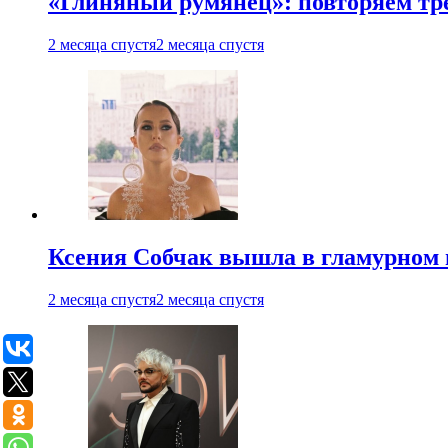
«Глиняный румянец»: повторяем т
2 месяца спустя
2 месяца спустя
Ксения Собчак вышла в гламурном 
2 месяца спустя
2 месяца спустя