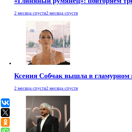
«Глиняный румянец»: повторяем т
2 месяца спустя
2 месяца спустя
Ксения Собчак вышла в гламурном 
2 месяца спустя
2 месяца спустя