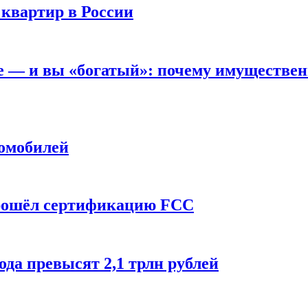
 квартир в России
вне — и вы «богатый»: почему имуществе
томобилей
прошёл сертификацию FCC
ода превысят 2,1 трлн рублей