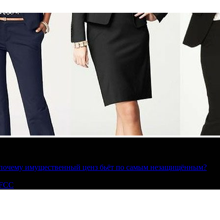
»: почему имущественный ценз бьёт по самым незащищённым?
 FCC