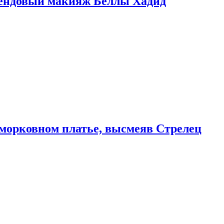
рендовый макияж Беллы Хадид
морковном платье, высмеяв Стрелец