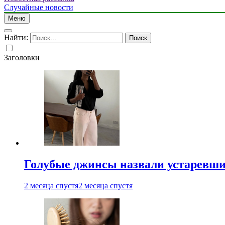
Случайные новости
Меню
Найти:
Заголовки
Голубые джинсы назвали устаревш
2 месяца спустя
2 месяца спустя