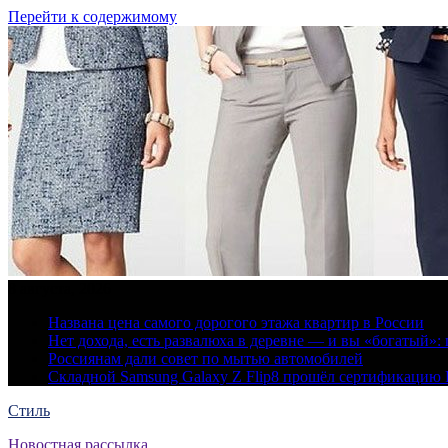
Перейти к содержимому
8 августа, 2026
Названа цена самого дорогого этажа квартир в России
Нет дохода, есть развалюха в деревне — и вы «богатый
Россиянам дали совет по мытью автомобилей
Складной Samsung Galaxy Z Flip8 прошёл сертификацию
Стиль
Новостная рассылка