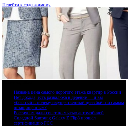
Перейти к содержимому
6 августа, 2026
Названа цена самого дорогого этажа квартир в России
Нет дохода, есть развалюха в деревне — и вы
«богатый»: почему имущественный ценз бьёт по самым
незащищённым?
Россиянам дали совет по мытью автомобилей
Складной Samsung Galaxy Z Flip8 прошёл
сертификацию FCC