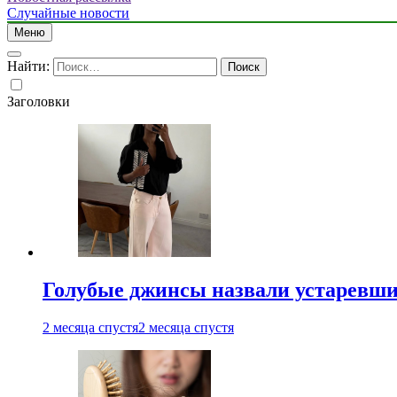
Случайные новости
Меню
Найти:
Заголовки
Голубые джинсы назвали устаревш
2 месяца спустя
2 месяца спустя