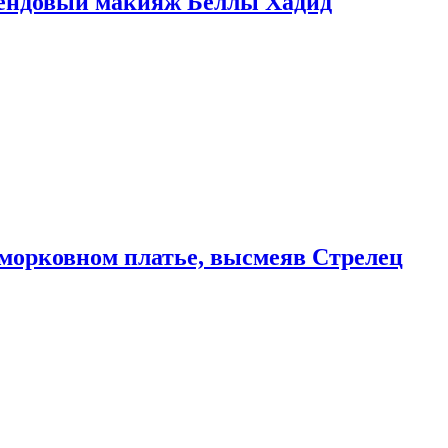
рендовый макияж Беллы Хадид
морковном платье, высмеяв Стрелец