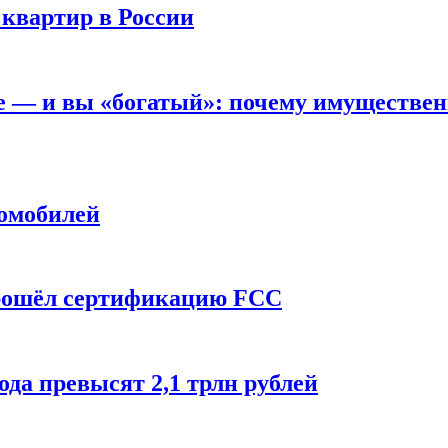
 квартир в России
вне — и вы «богатый»: почему имуществе
томобилей
прошёл сертификацию FCC
ода превысят 2,1 трлн рублей