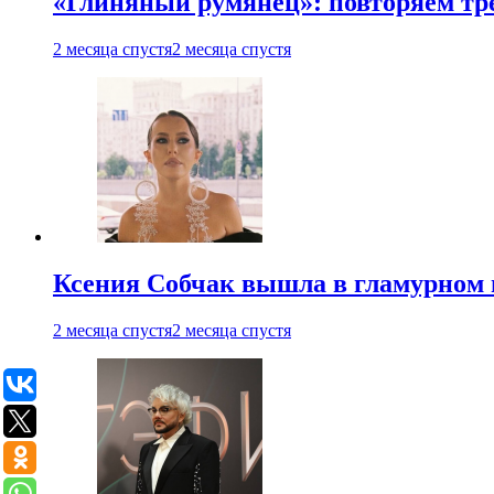
«Глиняный румянец»: повторяем т
2 месяца спустя
2 месяца спустя
Ксения Собчак вышла в гламурном 
2 месяца спустя
2 месяца спустя