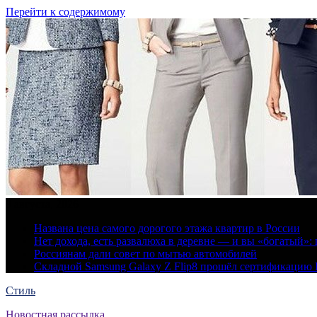
Перейти к содержимому
9 августа, 2026
Названа цена самого дорогого этажа квартир в России
Нет дохода, есть развалюха в деревне — и вы «богатый
Россиянам дали совет по мытью автомобилей
Складной Samsung Galaxy Z Flip8 прошёл сертификацию
Стиль
Новостная рассылка