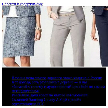
Перейти к содержимому
7 августа, 2026
Названа цена самого дорогого этажа квартир в России
Нет дохода, есть развалюха в деревне — и вы
«богатый»: почему имущественный ценз бьёт по самым
незащищённым?
Россиянам дали совет по мытью автомобилей
Складной Samsung Galaxy Z Flip8 прошёл
сертификацию FCC