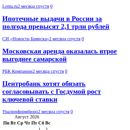
Lenta.ru
2 месяца спустя
0
Ипотечные выдачи в России за
полгода превысят 2,1 трлн рублей
СИ «Новости Брянска»
2 месяца спустя
0
Московская аренда оказалась втрое
выгоднее самарской
РБК Компании
2 месяца спустя
0
Центробанк хотят обязать
согласовывать с Госдумой рост
ключевой ставки
Уралинформбюро
2 месяца спустя
0
Август 2026
Пн
Вт
Ср
Чт
Пт
Сб
Вс
1
2