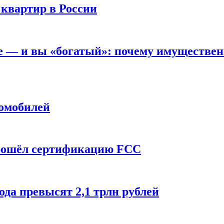
 квартир в России
вне — и вы «богатый»: почему имуществе
томобилей
прошёл сертификацию FCC
ода превысят 2,1 трлн рублей