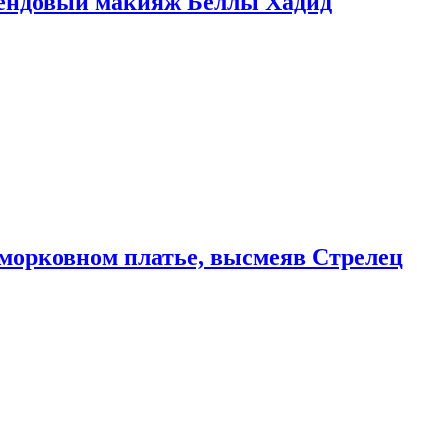
рендовый макияж Беллы Хадид
морковном платье, высмеяв Стрелец