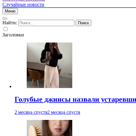
Случайные новости
Меню
Найти:
Заголовки
Голубые джинсы назвали устаревш
2 месяца спустя
2 месяца спустя