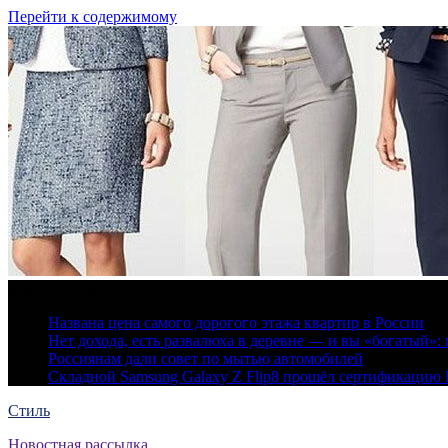
Перейти к содержимому
8 августа, 2026
Названа цена самого дорогого этажа квартир в России
Нет дохода, есть развалюха в деревне — и вы «богатый
Россиянам дали совет по мытью автомобилей
Складной Samsung Galaxy Z Flip8 прошёл сертификацию
Стиль
Новостная рассылка