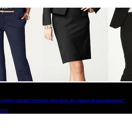
»: почему имущественный ценз бьёт по самым незащищённым?
 FCC