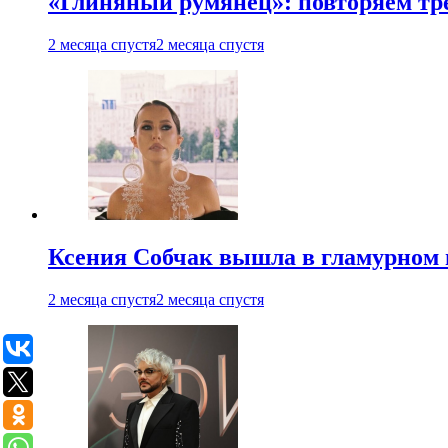
«Глиняный румянец»: повторяем т
2 месяца спустя
2 месяца спустя
Ксения Собчак вышла в гламурном 
2 месяца спустя
2 месяца спустя