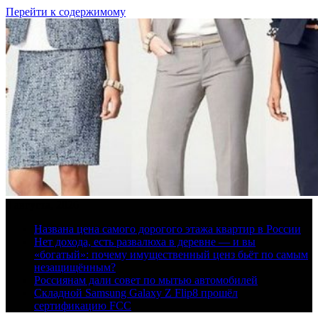
Перейти к содержимому
8 августа, 2026
Названа цена самого дорогого этажа квартир в России
Нет дохода, есть развалюха в деревне — и вы
«богатый»: почему имущественный ценз бьёт по самым
незащищённым?
Россиянам дали совет по мытью автомобилей
Складной Samsung Galaxy Z Flip8 прошёл
сертификацию FCC