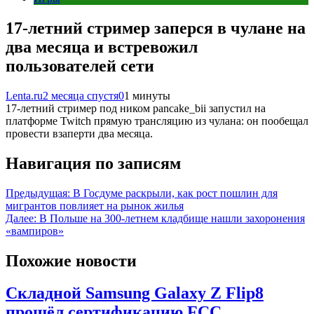
17-летний стример заперся в чулане на
два месяца и встревожил
пользователей сети
Lenta.ru
2 месяца спустя
0
1 минуты
17-летний стример под ником pancake_bii запустил на
платформе Twitch прямую трансляцию из чулана: он пообещал
провести взаперти два месяца.
Навигация по записям
Предыдущая:
В Госдуме раскрыли, как рост пошлин для
мигрантов повлияет на рынок жилья
Далее:
В Польше на 300-летнем кладбище нашли захоронения
«вампиров»
Похожие новости
Складной Samsung Galaxy Z Flip8
прошёл сертификацию FCC