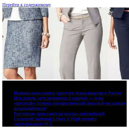
Перейти к содержимому
9 августа, 2026
Названа цена самого дорогого этажа квартир в России
Нет дохода, есть развалюха в деревне — и вы
«богатый»: почему имущественный ценз бьёт по самым
незащищённым?
Россиянам дали совет по мытью автомобилей
Складной Samsung Galaxy Z Flip8 прошёл
сертификацию FCC