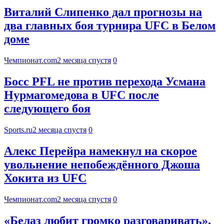
Виталий Слипенко дал прогнозы на
два главных боя турнира UFC в Белом
доме
Чемпионат.com
2 месяца спустя
0
Босс PFL не против перехода Усмана
Нурмагомедова в UFC после
следующего боя
Sports.ru
2 месяца спустя
0
Алекс Перейра намекнул на скорое
увольнение непобеждённого Джоша
Хокита из UFC
Чемпионат.com
2 месяца спустя
0
«Белаз любит громко разговаривать».