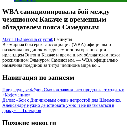
WBA санкционировала бой между
чемпионом Какаче и временным
обладателем пояса Самедовым
Матч ТВ
2 месяца спустя
0
1 минуты
Всемирная боксерская ассоциация (WBA) официально
назначила поединок между чемпионом организации
ирландцем Энтони Какаче и временным обладателем пояса
россиянином Эльнуром Самедовым. — WBA официально
назначила поединок за титул чемпиона мира во...
Навигация по записям
Предыдущая:
Фёдор Смолов заявил, что продолжает ходить в
«Кофеманию»
Далее:
«Бой с Дипчиковым очень непростой для Шлеменко.
Александру нужно действовать умно и не ввязываться в
драку» — Гончаров
Похожие новости