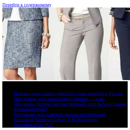
Перейти к содержимому
7 августа, 2026
Названа цена самого дорогого этажа квартир в России
Нет дохода, есть развалюха в деревне — и вы
«богатый»: почему имущественный ценз бьёт по самым
незащищённым?
Россиянам дали совет по мытью автомобилей
Складной Samsung Galaxy Z Flip8 прошёл
сертификацию FCC