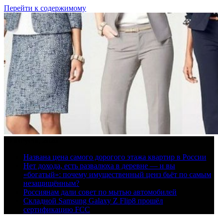
Перейти к содержимому
10 августа, 2026
Названа цена самого дорогого этажа квартир в России
Нет дохода, есть развалюха в деревне — и вы
«богатый»: почему имущественный ценз бьёт по самым
незащищённым?
Россиянам дали совет по мытью автомобилей
Складной Samsung Galaxy Z Flip8 прошёл
сертификацию FCC