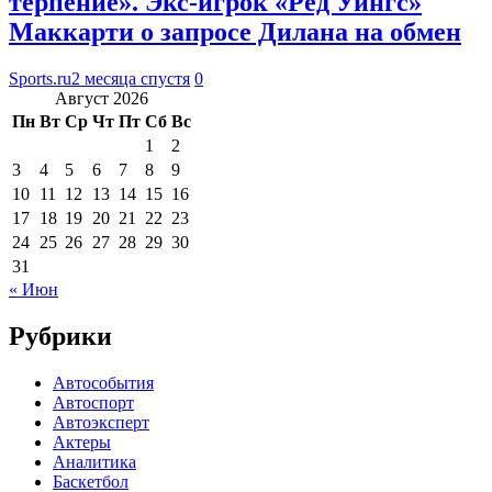
терпение». Экс-игрок «Ред Уингс»
Маккарти о запросе Дилана на обмен
Sports.ru
2 месяца спустя
0
Август 2026
Пн
Вт
Ср
Чт
Пт
Сб
Вс
1
2
3
4
5
6
7
8
9
10
11
12
13
14
15
16
17
18
19
20
21
22
23
24
25
26
27
28
29
30
31
« Июн
Рубрики
Автособытия
Автоспорт
Автоэксперт
Актеры
Аналитика
Баскетбол