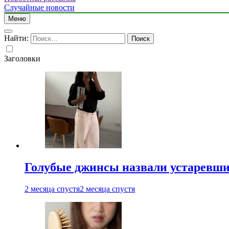
Случайные новости
Меню
Найти:
Заголовки
Голубые джинсы назвали устаревш
2 месяца спустя
2 месяца спустя