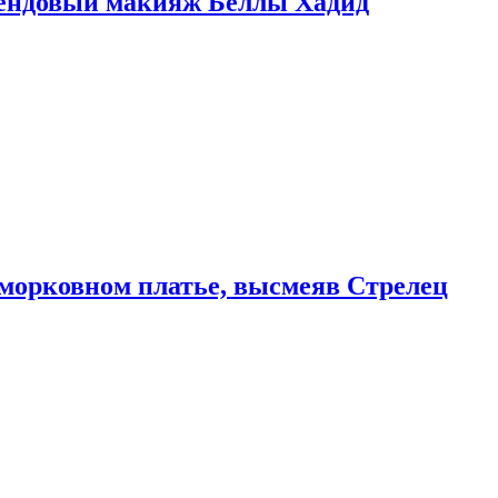
рендовый макияж Беллы Хадид
морковном платье, высмеяв Стрелец