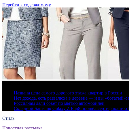
Перейти к содержимому
6 августа, 2026
Названа цена самого дорогого этажа квартир в России
Нет дохода, есть развалюха в деревне — и вы «богатый
Россиянам дали совет по мытью автомобилей
Складной Samsung Galaxy Z Flip8 прошёл сертификацию
Стиль
Новостная рассылка