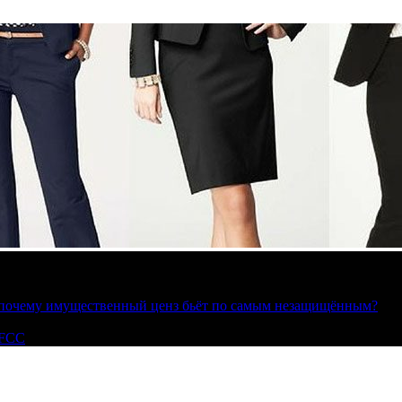
»: почему имущественный ценз бьёт по самым незащищённым?
 FCC