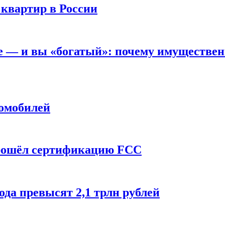
 квартир в России
вне — и вы «богатый»: почему имуществе
томобилей
прошёл сертификацию FCC
ода превысят 2,1 трлн рублей