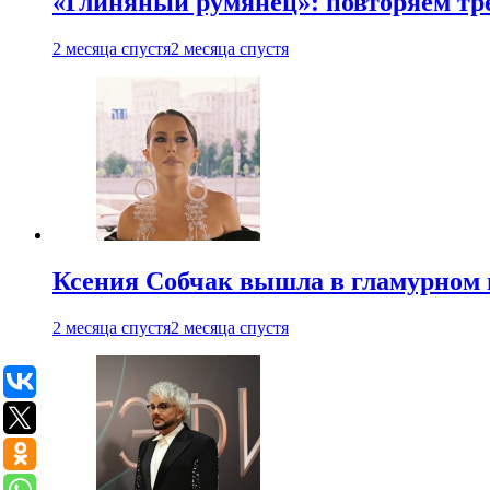
«Глиняный румянец»: повторяем т
2 месяца спустя
2 месяца спустя
Ксения Собчак вышла в гламурном 
2 месяца спустя
2 месяца спустя