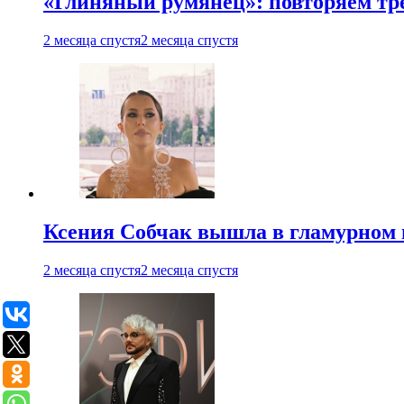
«Глиняный румянец»: повторяем т
2 месяца спустя
2 месяца спустя
Ксения Собчак вышла в гламурном 
2 месяца спустя
2 месяца спустя