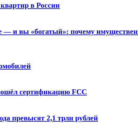
 квартир в России
вне — и вы «богатый»: почему имуществе
томобилей
прошёл сертификацию FCC
ода превысят 2,1 трлн рублей