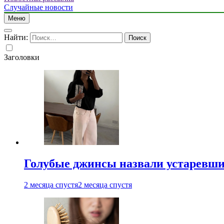
Случайные новости
Меню
Найти:
Заголовки
Голубые джинсы назвали устаревш
2 месяца спустя
2 месяца спустя