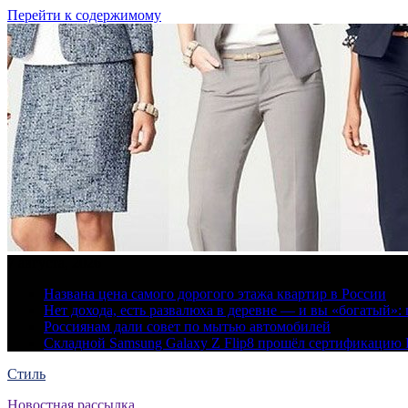
Перейти к содержимому
7 августа, 2026
Названа цена самого дорогого этажа квартир в России
Нет дохода, есть развалюха в деревне — и вы «богатый
Россиянам дали совет по мытью автомобилей
Складной Samsung Galaxy Z Flip8 прошёл сертификацию
Стиль
Новостная рассылка