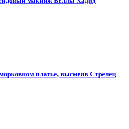
рендовый макияж Беллы Хадид
морковном платье, высмеяв Стрелец