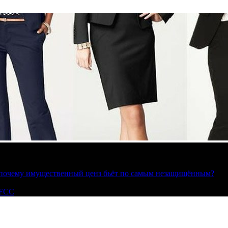
»: почему имущественный ценз бьёт по самым незащищённым?
 FCC