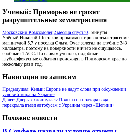
Ученый: Приморью не грозят
разрушительные землетрясения
Московский Комсомолец
2 месяца спустя
0
1 минуты
Учёный Николай Шестаков прокомментировал землетрясение
магнитудой 5,7 у поселка Ольга. Очаг залегал на глубине 343
километра, поэтому на поверхности ничего не ощущалось,
сообщает ТАСС. По словам ученого, подобные
глубокофокусные события происходят в Приморском крае по
нескольку раз в год.
Навигация по записям
Предыдущая:
Кедми: Европе не дадут слова при обсуждении
условий мира на Украине
Далее:
Дверь захлопнулась: Польша на полтора года
перекрыла въезд автобусам с Украины через «Шегини»
Похожие новости
В Совфеде назвали условие отмены