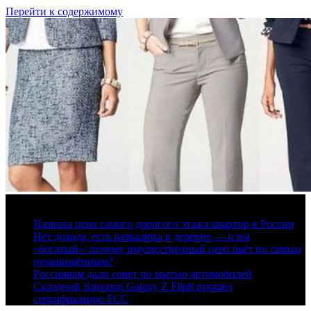
Перейти к содержимому
8 августа, 2026
Названа цена самого дорогого этажа квартир в России
Нет дохода, есть развалюха в деревне — и вы
«богатый»: почему имущественный ценз бьёт по самым
незащищённым?
Россиянам дали совет по мытью автомобилей
Складной Samsung Galaxy Z Flip8 прошёл
сертификацию FCC