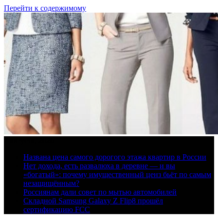
Перейти к содержимому
7 августа, 2026
Названа цена самого дорогого этажа квартир в России
Нет дохода, есть развалюха в деревне — и вы
«богатый»: почему имущественный ценз бьёт по самым
незащищённым?
Россиянам дали совет по мытью автомобилей
Складной Samsung Galaxy Z Flip8 прошёл
сертификацию FCC