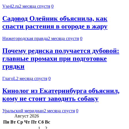
Vse42.ru
2 месяца спустя
0
Садовод Олейник объяснила, как
спасти растения в огороде в жару
Нижегородская правда
2 месяца спустя
0
Почему редиска получается дубовой:
главные промахи при подготовке
грядки
ГлагоL
2 месяца спустя
0
Кинолог из Екатеринбурга объяснил,
кому не стоит заводить собаку
Уральский меридиан
2 месяца спустя
0
Август 2026
Пн
Вт
Ср
Чт
Пт
Сб
Вс
1
2