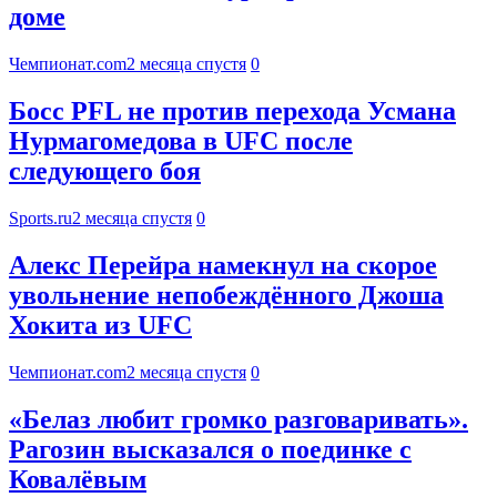
доме
Чемпионат.com
2 месяца спустя
0
Босс PFL не против перехода Усмана
Нурмагомедова в UFC после
следующего боя
Sports.ru
2 месяца спустя
0
Алекс Перейра намекнул на скорое
увольнение непобеждённого Джоша
Хокита из UFC
Чемпионат.com
2 месяца спустя
0
«Белаз любит громко разговаривать».
Рагозин высказался о поединке с
Ковалёвым