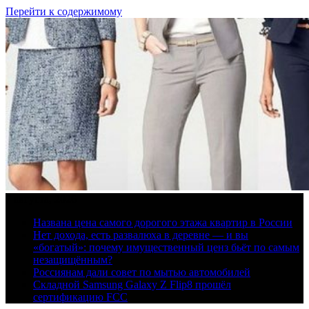
Перейти к содержимому
7 августа, 2026
Названа цена самого дорогого этажа квартир в России
Нет дохода, есть развалюха в деревне — и вы
«богатый»: почему имущественный ценз бьёт по самым
незащищённым?
Россиянам дали совет по мытью автомобилей
Складной Samsung Galaxy Z Flip8 прошёл
сертификацию FCC