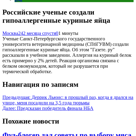
Российские ученые создали
гипоаллергенные куриные яйца
Москва24
2 месяца спустя
0
1 минуты
Ученые Санкт-Петербургского государственного
университета ветеринарной медицины (СПбГУВМ) создали
гипоаллергенные куриные яйца. Об этом "Газете. ру"
рассказали в учебном заведении. Аллергия на куриный белок
есть примерно у 2% детей. Реакция организма связана с
белком овомукоидом, который не разрушается при
термической обработке.
Навигация по записям
Предыдущая:
Деррик Льюис: в прошлый раз, когда я дрался на
улице, меня посадили на 3,5 года тюрьмы
Далее:
Предсказан победитель финала НБА
Похожие новости
Фуд-блогер дал советы по выбору мяса