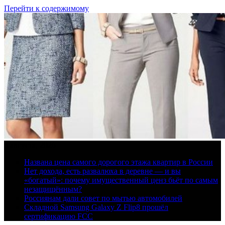
Перейти к содержимому
8 августа, 2026
Названа цена самого дорогого этажа квартир в России
Нет дохода, есть развалюха в деревне — и вы
«богатый»: почему имущественный ценз бьёт по самым
незащищённым?
Россиянам дали совет по мытью автомобилей
Складной Samsung Galaxy Z Flip8 прошёл
сертификацию FCC