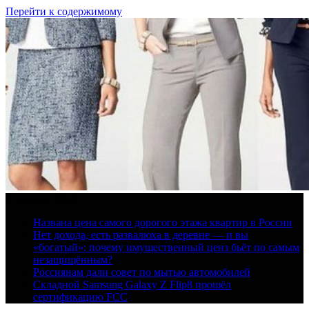
Перейти к содержимому
8 августа, 2026
Названа цена самого дорогого этажа квартир в России
Нет дохода, есть развалюха в деревне — и вы
«богатый»: почему имущественный ценз бьёт по самым
незащищённым?
Россиянам дали совет по мытью автомобилей
Складной Samsung Galaxy Z Flip8 прошёл
сертификацию FCC