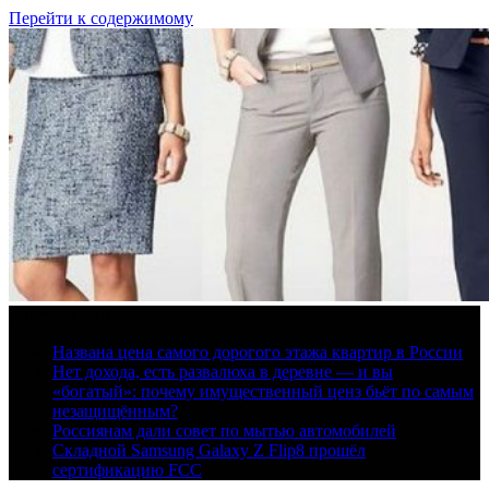
Перейти к содержимому
7 августа, 2026
Названа цена самого дорогого этажа квартир в России
Нет дохода, есть развалюха в деревне — и вы
«богатый»: почему имущественный ценз бьёт по самым
незащищённым?
Россиянам дали совет по мытью автомобилей
Складной Samsung Galaxy Z Flip8 прошёл
сертификацию FCC