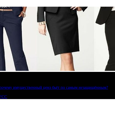
»: почему имущественный ценз бьёт по самым незащищённым?
 FCC