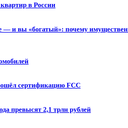
 квартир в России
вне — и вы «богатый»: почему имуществе
томобилей
прошёл сертификацию FCC
ода превысят 2,1 трлн рублей