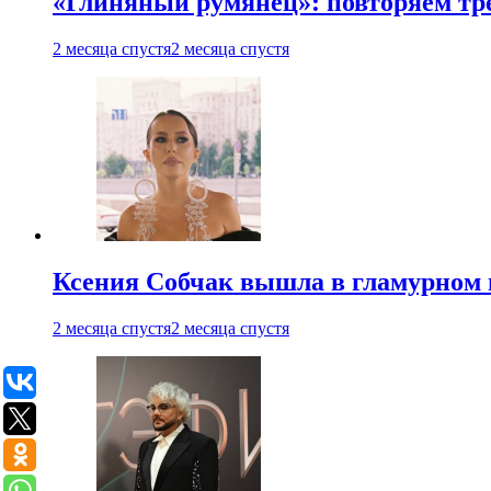
«Глиняный румянец»: повторяем т
2 месяца спустя
2 месяца спустя
Ксения Собчак вышла в гламурном 
2 месяца спустя
2 месяца спустя