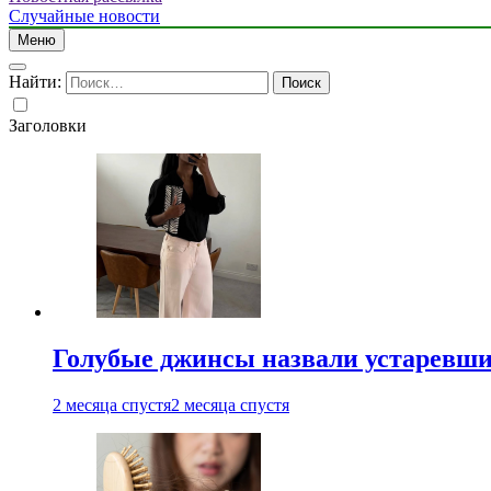
Случайные новости
Меню
Найти:
Заголовки
Голубые джинсы назвали устаревш
2 месяца спустя
2 месяца спустя