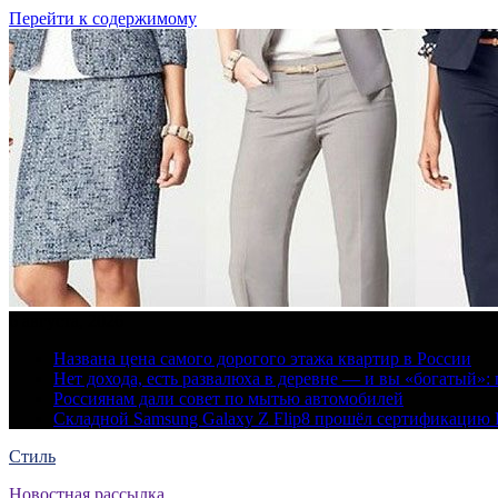
Перейти к содержимому
6 августа, 2026
Названа цена самого дорогого этажа квартир в России
Нет дохода, есть развалюха в деревне — и вы «богатый
Россиянам дали совет по мытью автомобилей
Складной Samsung Galaxy Z Flip8 прошёл сертификацию
Стиль
Новостная рассылка