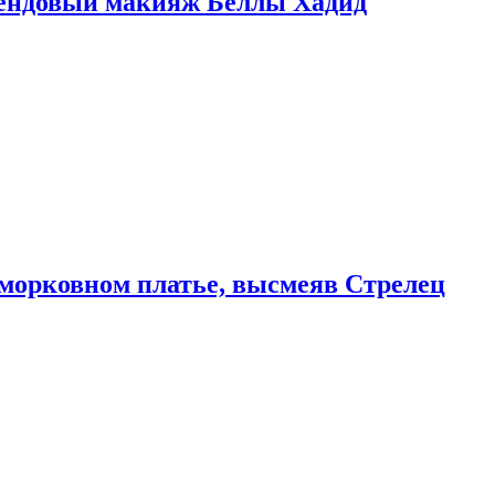
рендовый макияж Беллы Хадид
морковном платье, высмеяв Стрелец