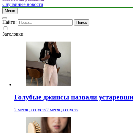
Случайные новости
Меню
Найти:
Заголовки
Голубые джинсы назвали устаревш
2 месяца спустя
2 месяца спустя