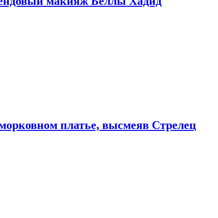
рендовый макияж Беллы Хадид
морковном платье, высмеяв Стрелец