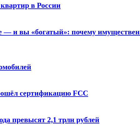
 квартир в России
вне — и вы «богатый»: почему имуществе
томобилей
прошёл сертификацию FCC
ода превысят 2,1 трлн рублей