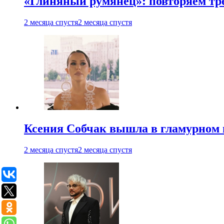
«Глиняный румянец»: повторяем т
2 месяца спустя
2 месяца спустя
Ксения Собчак вышла в гламурном 
2 месяца спустя
2 месяца спустя