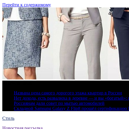
Перейти к содержимому
8 августа, 2026
Названа цена самого дорогого этажа квартир в России
Нет дохода, есть развалюха в деревне — и вы «богатый
Россиянам дали совет по мытью автомобилей
Складной Samsung Galaxy Z Flip8 прошёл сертификацию
Стиль
Новостная рассылка