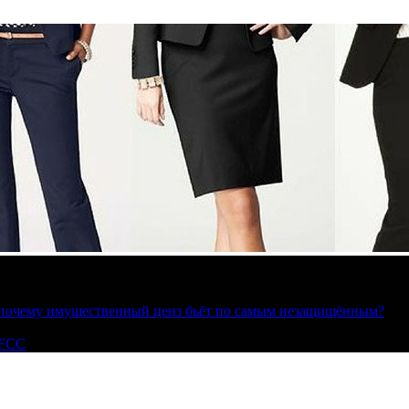
»: почему имущественный ценз бьёт по самым незащищённым?
 FCC