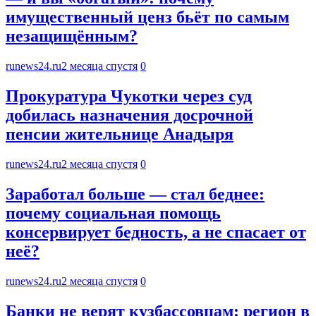
имущественный ценз бьёт по самым
незащищённым?
runews24.ru
2 месяца спустя
0
Прокуратура Чукотки через суд
добилась назначения досрочной
пенсии жительнице Анадыря
runews24.ru
2 месяца спустя
0
Заработал больше — стал беднее:
почему социальная помощь
консервирует бедность, а не спасает от
неё?
runews24.ru
2 месяца спустя
0
Банки не верят кузбассовцам: регион в