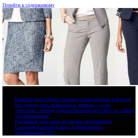
Перейти к содержимому
9 августа, 2026
Названа цена самого дорогого этажа квартир в России
Нет дохода, есть развалюха в деревне — и вы
«богатый»: почему имущественный ценз бьёт по самым
незащищённым?
Россиянам дали совет по мытью автомобилей
Складной Samsung Galaxy Z Flip8 прошёл
сертификацию FCC