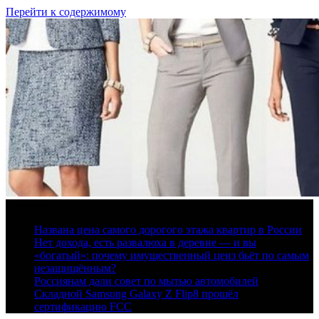
Перейти к содержимому
9 августа, 2026
Названа цена самого дорогого этажа квартир в России
Нет дохода, есть развалюха в деревне — и вы
«богатый»: почему имущественный ценз бьёт по самым
незащищённым?
Россиянам дали совет по мытью автомобилей
Складной Samsung Galaxy Z Flip8 прошёл
сертификацию FCC