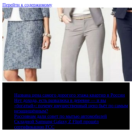
Перейти к содержимому
8 августа, 2026
Названа цена самого дорогого этажа квартир в России
Нет дохода, есть развалюха в деревне — и вы
«богатый»: почему имущественный ценз бьёт по самым
незащищённым?
Россиянам дали совет по мытью автомобилей
Складной Samsung Galaxy Z Flip8 прошёл
сертификацию FCC