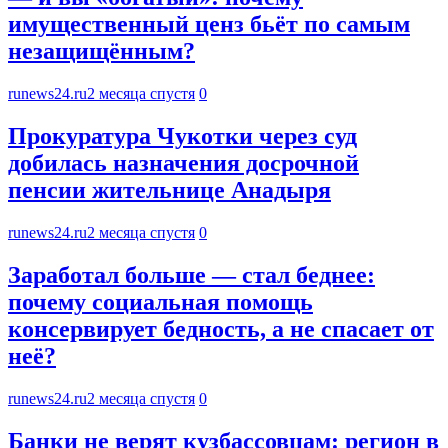
имущественный ценз бьёт по самым
незащищённым?
runews24.ru
2 месяца спустя
0
Прокуратура Чукотки через суд
добилась назначения досрочной
пенсии жительнице Анадыря
runews24.ru
2 месяца спустя
0
Заработал больше — стал беднее:
почему социальная помощь
консервирует бедность, а не спасает от
неё?
runews24.ru
2 месяца спустя
0
Банки не верят кузбассовцам: регион в