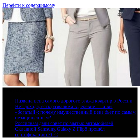
Перейти к содержимому
7 августа, 2026
Названа цена самого дорогого этажа квартир в России
Нет дохода, есть развалюха в деревне — и вы
«богатый»: почему имущественный ценз бьёт по самым
незащищённым?
Россиянам дали совет по мытью автомобилей
Складной Samsung Galaxy Z Flip8 прошёл
сертификацию FCC