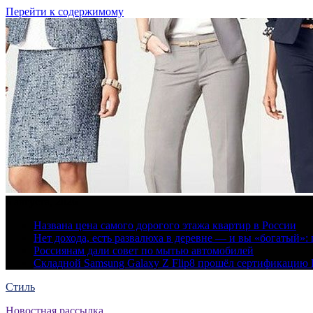
Перейти к содержимому
6 августа, 2026
Названа цена самого дорогого этажа квартир в России
Нет дохода, есть развалюха в деревне — и вы «богатый
Россиянам дали совет по мытью автомобилей
Складной Samsung Galaxy Z Flip8 прошёл сертификацию
Стиль
Новостная рассылка