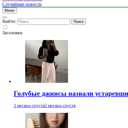
Случайные новости
Меню
Найти:
Заголовки
Голубые джинсы назвали устаревш
2 месяца спустя
2 месяца спустя