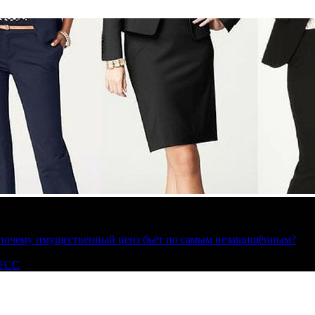
»: почему имущественный ценз бьёт по самым незащищённым?
 FCC