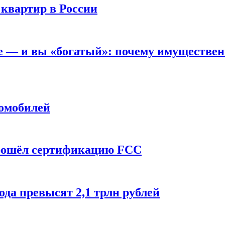
 квартир в России
вне — и вы «богатый»: почему имуществе
томобилей
прошёл сертификацию FCC
ода превысят 2,1 трлн рублей