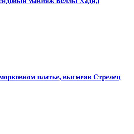
рендовый макияж Беллы Хадид
морковном платье, высмеяв Стрелец