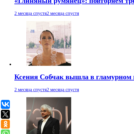
«Глиняный румянец»: повторяем т
2 месяца спустя
2 месяца спустя
Ксения Собчак вышла в гламурном 
2 месяца спустя
2 месяца спустя