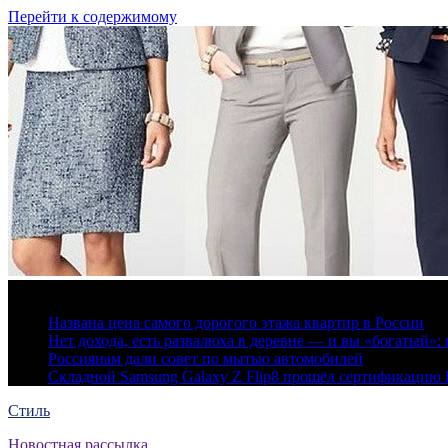
Перейти к содержимому
10 августа, 2026
Названа цена самого дорогого этажа квартир в России
Нет дохода, есть развалюха в деревне — и вы «богатый
Россиянам дали совет по мытью автомобилей
Складной Samsung Galaxy Z Flip8 прошёл сертификацию
Стиль
Новостная рассылка