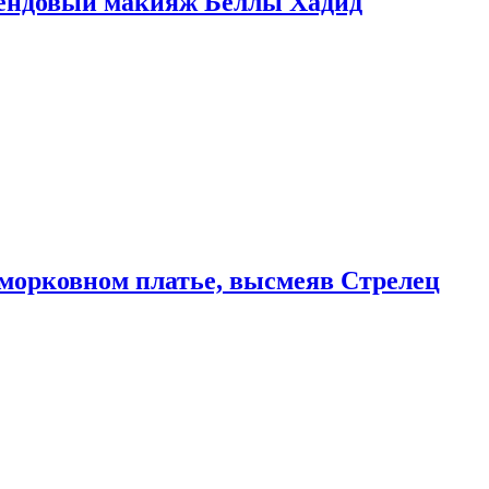
рендовый макияж Беллы Хадид
морковном платье, высмеяв Стрелец