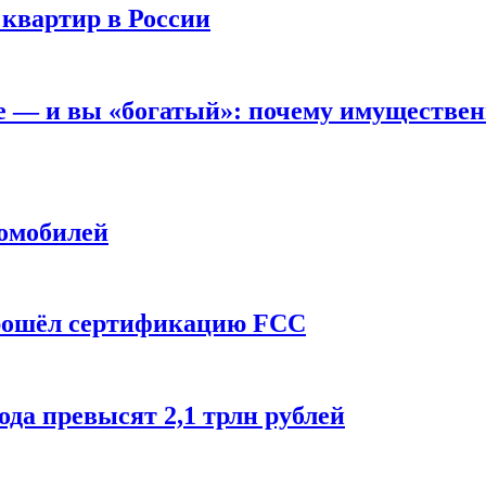
 квартир в России
вне — и вы «богатый»: почему имуществе
томобилей
прошёл сертификацию FCC
ода превысят 2,1 трлн рублей