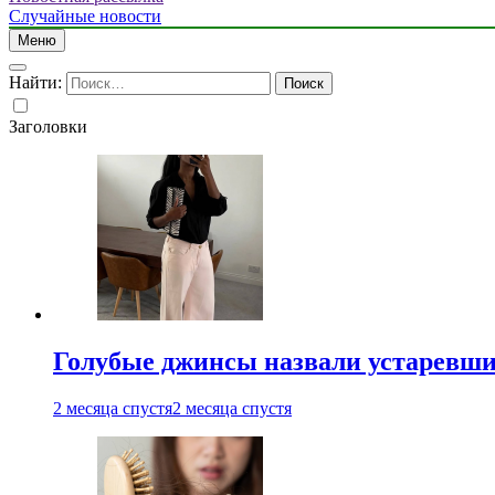
Случайные новости
Меню
Найти:
Заголовки
Голубые джинсы назвали устаревш
2 месяца спустя
2 месяца спустя