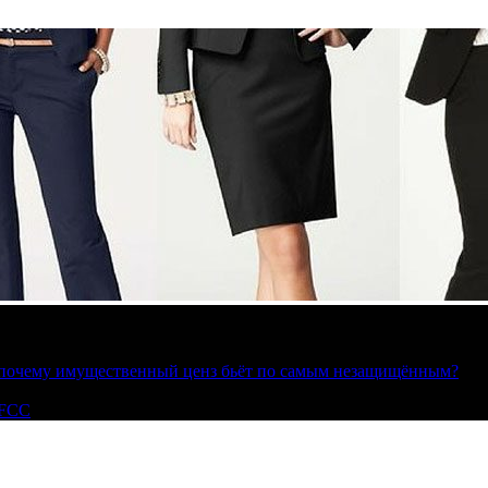
»: почему имущественный ценз бьёт по самым незащищённым?
 FCC