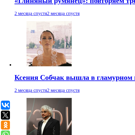
«Глиняный румянец»: повторяем т
2 месяца спустя
2 месяца спустя
Ксения Собчак вышла в гламурном 
2 месяца спустя
2 месяца спустя