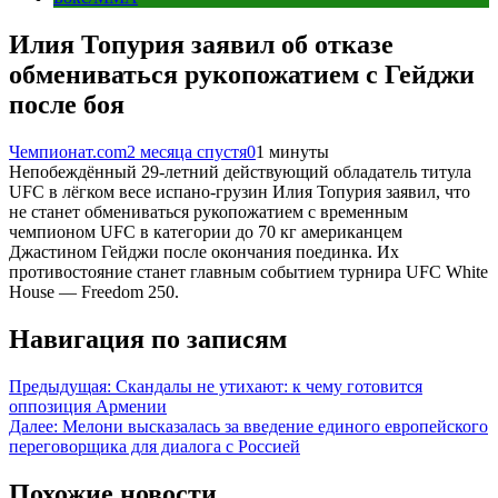
Илия Топурия заявил об отказе
обмениваться рукопожатием с Гейджи
после боя
Чемпионат.com
2 месяца спустя
0
1 минуты
Непобеждённый 29-летний действующий обладатель титула
UFC в лёгком весе испано-грузин Илия Топурия заявил, что
не станет обмениваться рукопожатием с временным
чемпионом UFC в категории до 70 кг американцем
Джастином Гейджи после окончания поединка. Их
противостояние станет главным событием турнира UFC White
House — Freedom 250.
Навигация по записям
Предыдущая:
Скандалы не утихают: к чему готовится
оппозиция Армении
Далее:
Мелони высказалась за введение единого европейского
переговорщика для диалога с Россией
Похожие новости