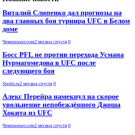
Виталий Слипенко дал прогнозы на
два главных боя турнира UFC в Белом
доме
Чемпионат.com
2 месяца спустя
0
Босс PFL не против перехода Усмана
Нурмагомедова в UFC после
следующего боя
Sports.ru
2 месяца спустя
0
Алекс Перейра намекнул на скорое
увольнение непобеждённого Джоша
Хокита из UFC
Чемпионат.com
2 месяца спустя
0