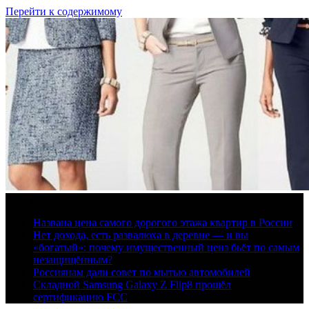
Перейти к содержимому
8 августа, 2026
Названа цена самого дорогого этажа квартир в России
Нет дохода, есть развалюха в деревне — и вы
«богатый»: почему имущественный ценз бьёт по самым
незащищённым?
Россиянам дали совет по мытью автомобилей
Складной Samsung Galaxy Z Flip8 прошёл
сертификацию FCC